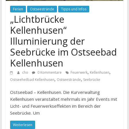
Ferien
Ostseestrände
Tipps und Infos
„Lichtbrücke
Kellenhusen“
Illuminierung der
Seebrücke im Ostseebad
Kellenhusen
,
,
cho
0 Kommentare
Feuerwerk
Kellenhusen
,
,
Ostseeheilbad Kellenhusen
Ostseestrände
Seebrücke
Ostseebad – Kellenhusen. Die Kurverwaltung
Kellenhusen veranstaltet mehrmals im Jahr Events mit
Licht- und Feuerwerkseffekten im Bereich der
Seebrücke. Um
Weiterlesen