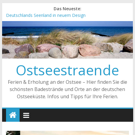
Das Neueste:
Deutschlands Seenland in neuem Design
„Kellenhusen nach Hause bestellen“ Neuer Online-Shop
verfügbar
Neue Camping-Broschüre der Ostsee Schleswig-Holstein
Neues Urlaubsmagazin für Mecklenburg-Vorpommern
erschienen
Meck-Pomm Short News Januar
Ostseestraende
Ferien & Erholung an der Ostsee – Hier finden Sie die
schönsten Badestrände und Orte an der deutschen
Ostseeküste. Infos und Tipps für Ihre Ferien.