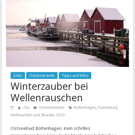
Links
Ostseestrände
Tipps und Infos
Winterzauber bei
Wellenrauschen
,
,
cho
0 Kommentare
Boltenhagen
Ostseebad
Weihnachten und Silvester 2019
Ostseebad Boltenhagen. Kein schrilles