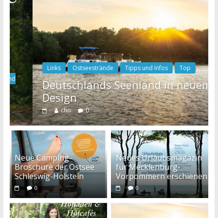
Links
Ostseestrände
Tipps und Infos
Top
Deutschlands Seenland in neuem
Design
cho
0
Neue Camping-
Neues Urlaubsmagazin
Broschüre der Ostsee
für Mecklenburg-
Schleswig-Holstein
Vorpommern erschienen
0
0