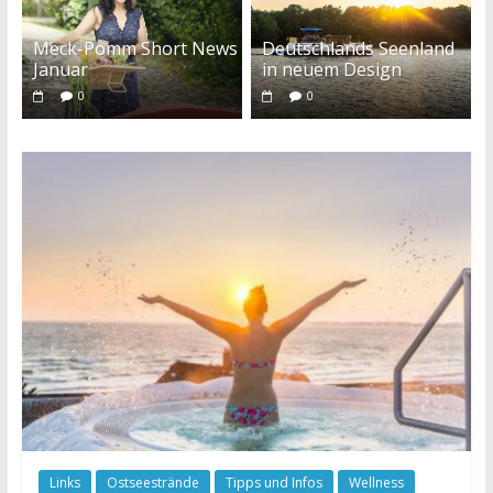
Meck-Pomm Short News
Deutschlands Seenland
Januar
in neuem Design
0
0
Links
Ostseestrände
Tipps und Infos
Wellness