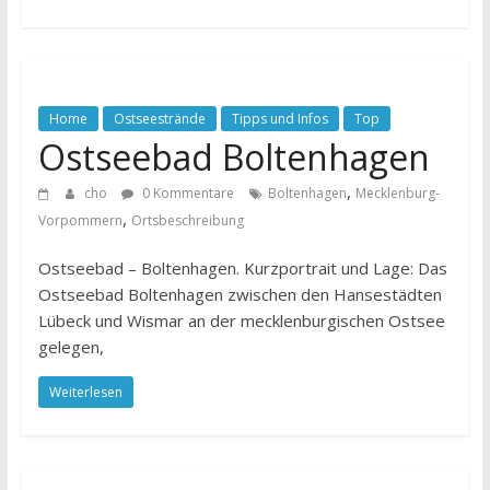
Home
Ostseestrände
Tipps und Infos
Top
Ostseebad Boltenhagen
,
cho
0 Kommentare
Boltenhagen
Mecklenburg-
,
Vorpommern
Ortsbeschreibung
Ostseebad – Boltenhagen. Kurzportrait und Lage: Das
Ostseebad Boltenhagen zwischen den Hansestädten
Lübeck und Wismar an der mecklenburgischen Ostsee
gelegen,
Weiterlesen