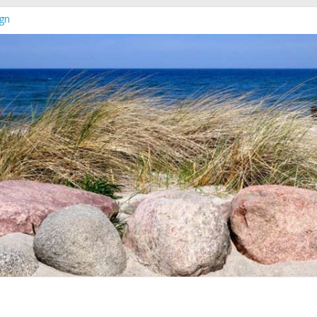
gn
euer Online-Shop verfügbar
chleswig-Holstein
rg-Vorpommern erschienen