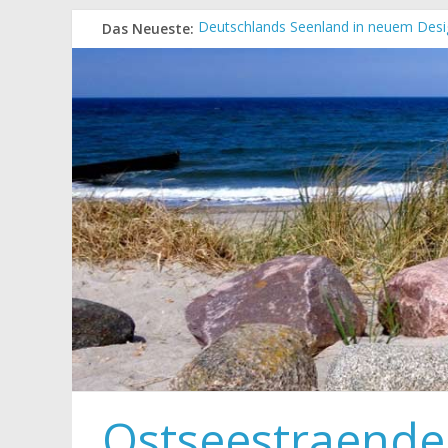
Das Neueste:
Deutschlands Seenland in neuem Desi
„Kellenhusen nach Hause bestellen“ N
Neue Camping-Broschüre der Ostsee S
Neues Urlaubsmagazin für Mecklenbu
Meck-Pomm Short News Januar
Ostseestraende