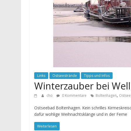
Links
Ostseestrände
Tipps und Infos
Winterzauber bei Wel
,
cho
0 Kommentare
Boltenhagen
Ostse
Ostseebad Boltenhagen. Kein schrilles Kirmeskreisc
dafür wohlige Weihnachtsklänge und in der Ferne
Weiterlesen