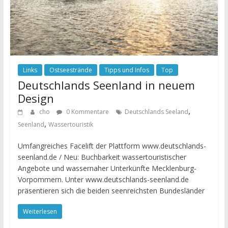
Links
Ostseestrände
Tipps und Infos
Top
Deutschlands Seenland in neuem
Design
,
cho
0 Kommentare
Deutschlands Seeland
,
Seenland
Wassertouristik
Umfangreiches Facelift der Plattform www.deutschlands-
seenland.de / Neu: Buchbarkeit wassertouristischer
Angebote und wassernaher Unterkünfte Mecklenburg-
Vorpommern. Unter www.deutschlands-seenland.de
präsentieren sich die beiden seenreichsten Bundesländer
Weiterlesen