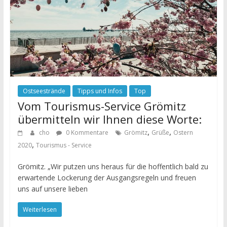
Ostseestrände
Tipps und Infos
Top
Vom Tourismus-Service Grömitz
übermitteln wir Ihnen diese Worte:
,
,
cho
0 Kommentare
Grömitz
Grüße
Ostern
,
2020
Tourismus - Service
Grömitz. „Wir putzen uns heraus für die hoffentlich bald zu
erwartende Lockerung der Ausgangsregeln und freuen
uns auf unsere lieben
Weiterlesen