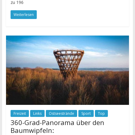
zu 196
Weiterlesen
Freizeit
Links
Ostseestrände
Sport
Top
360-Grad-Panorama über den
Baumwipfeln: