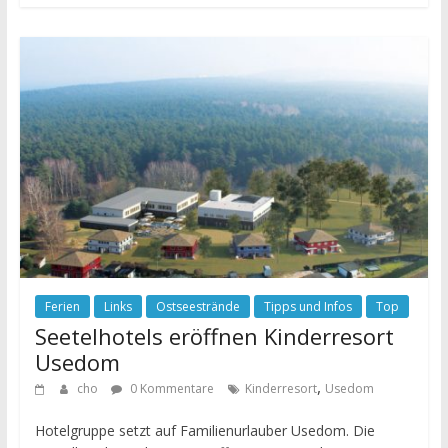
Ferien
Links
Ostseestrände
Tipps und Infos
Top
Seetelhotels eröffnen Kinderresort
Usedom
,
cho
0 Kommentare
Kinderresort
Usedom
Hotelgruppe setzt auf Familienurlauber Usedom. Die