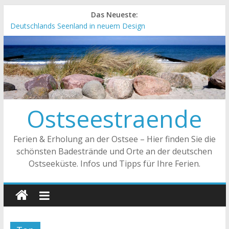
Das Neueste:
Meck-Pomm Short News Januar
Deutschlands Seenland in neuem Design
„Kellenhusen nach Hause bestellen“ Neuer Online-Shop
verfügbar
Neue Camping-Broschüre der Ostsee Schleswig-Holstein
Neues Urlaubsmagazin für Mecklenburg-Vorpommern
erschienen
Ostseestraende
Ferien & Erholung an der Ostsee – Hier finden Sie die
schönsten Badestrände und Orte an der deutschen
Ostseeküste. Infos und Tipps für Ihre Ferien.