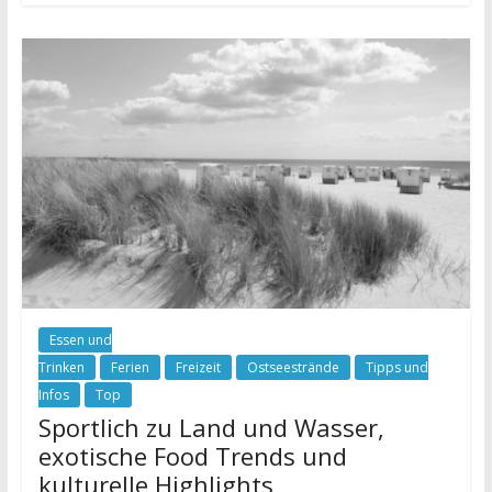
Essen und
Trinken
Ferien
Freizeit
Ostseestrände
Tipps und
Infos
Top
Sportlich zu Land und Wasser,
exotische Food Trends und
kulturelle Highlights