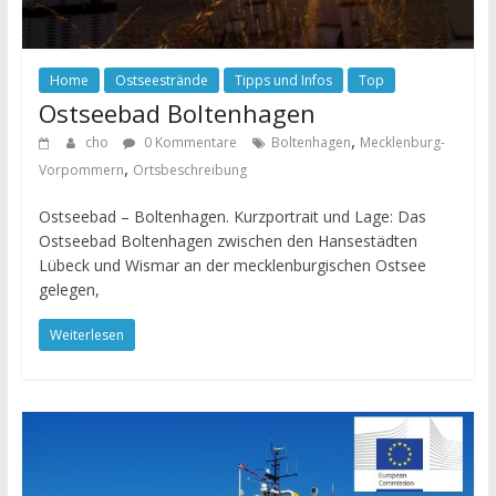
Home
Ostseestrände
Tipps und Infos
Top
Ostseebad Boltenhagen
,
cho
0 Kommentare
Boltenhagen
Mecklenburg-
,
Vorpommern
Ortsbeschreibung
Ostseebad – Boltenhagen. Kurzportrait und Lage: Das
Ostseebad Boltenhagen zwischen den Hansestädten
Lübeck und Wismar an der mecklenburgischen Ostsee
gelegen,
Weiterlesen