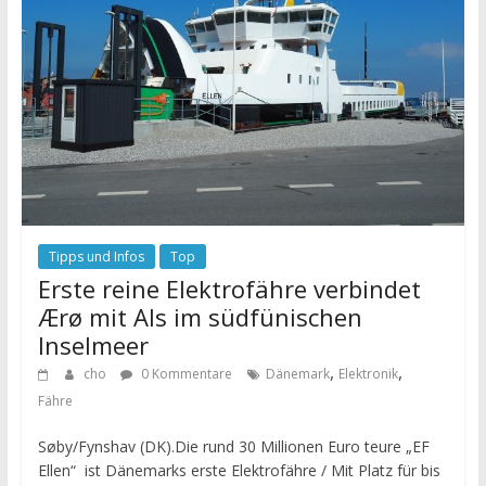
Tipps und Infos
Top
Erste reine Elektrofähre verbindet
Ærø mit Als im südfünischen
Inselmeer
,
,
cho
0 Kommentare
Dänemark
Elektronik
Fähre
Søby/Fynshav (DK).Die rund 30 Millionen Euro teure „EF
Ellen“ ist Dänemarks erste Elektrofähre / Mit Platz für bis