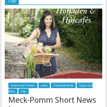
Top
Essen und Trinken
Links
Ostseestrände
Tipps und
Infos
Top
Meck-Pomm Short News