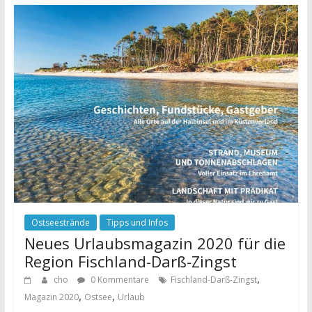
Ostseestrände
Tipps und Infos
Neues Urlaubsmagazin 2020 für die
Region Fischland-Darß-Zingst
,
cho
0 Kommentare
Fischland-Darß-Zingst
,
,
Magazin 2020
Ostsee
Urlaub