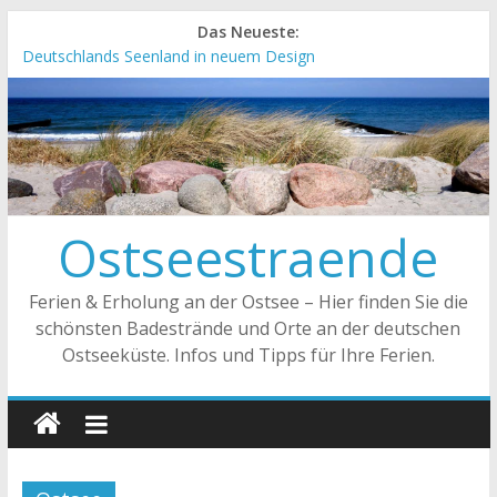
Das Neueste:
Deutschlands Seenland in neuem Design
„Kellenhusen nach Hause bestellen“ Neuer Online-Shop
verfügbar
Neue Camping-Broschüre der Ostsee Schleswig-Holstein
Neues Urlaubsmagazin für Mecklenburg-Vorpommern
erschienen
Meck-Pomm Short News Januar
Ostseestraende
Ferien & Erholung an der Ostsee – Hier finden Sie die
schönsten Badestrände und Orte an der deutschen
Ostseeküste. Infos und Tipps für Ihre Ferien.