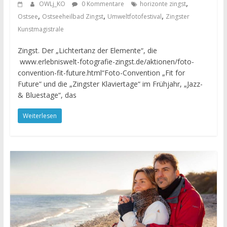
,
OWLj_KO
0 Kommentare
horizonte zingst
,
,
,
Ostsee
Ostseeheilbad Zingst
Umweltfotofestival
Zingster
Kunstmagistrale
Zingst. Der „Lichtertanz der Elemente“, die
www.erlebniswelt-fotografie-zingst.de/aktionen/foto-
convention-fit-future.html“Foto-Convention „Fit for
Future“ und die „Zingster Klaviertage“ im Frühjahr, „Jazz-
& Bluestage“, das
Weiterlesen