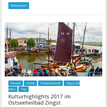
Weiterlesen
Freizeit
Home
Ostseestrände
Tipps und
Infos
Top
Kulturhighlights 2017 im
Ostseeheilbad Zingst