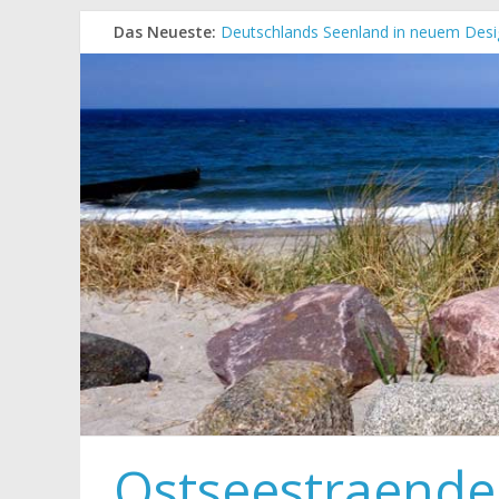
Das Neueste:
Deutschlands Seenland in neuem Desi
„Kellenhusen nach Hause bestellen“ N
Neue Camping-Broschüre der Ostsee S
Neues Urlaubsmagazin für Mecklenbu
Meck-Pomm Short News Januar
Ostseestraende