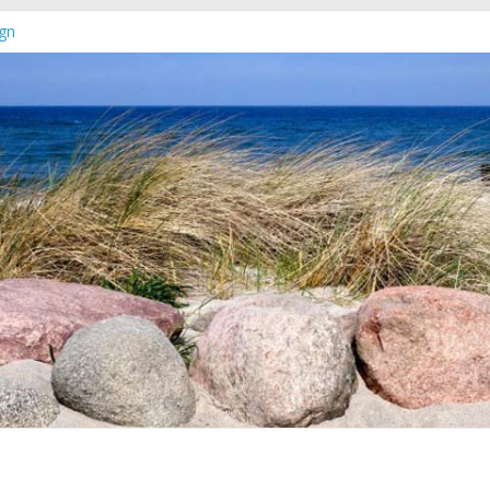
gn
euer Online-Shop verfügbar
chleswig-Holstein
rg-Vorpommern erschienen