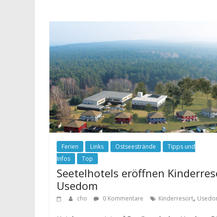
Ferien
Links
Ostseestrände
Tipps und
Infos
Top
Seetelhotels eröffnen Kinderres
Usedom
,
cho
0 Kommentare
Kinderresort
Usedo