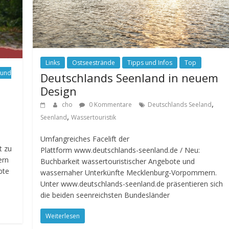
Links
Ostseestrände
Tipps und Infos
Top
 und
Deutschlands Seenland in neuem
Design
,
cho
0 Kommentare
Deutschlands Seeland
,
Seenland
Wassertouristik
Umfangreiches Facelift der
t zu
Plattform www.deutschlands-seenland.de / Neu:
ern
Buchbarkeit wassertouristischer Angebote und
bte
wassernaher Unterkünfte Mecklenburg-Vorpommern.
Unter www.deutschlands-seenland.de präsentieren sich
die beiden seenreichsten Bundesländer
Weiterlesen