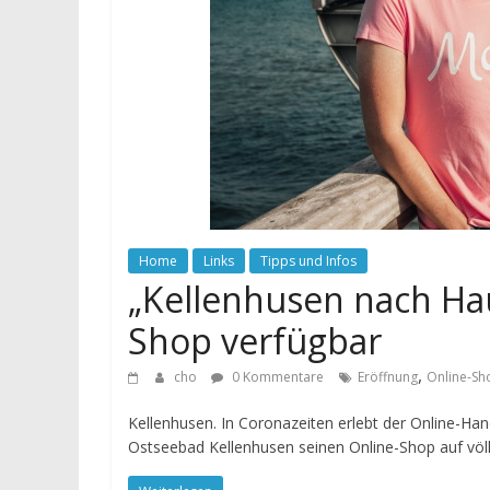
Home
Links
Tipps und Infos
„Kellenhusen nach Hau
Shop verfügbar
,
cho
0 Kommentare
Eröffnung
Online-Sh
Kellenhusen. In Coronazeiten erlebt der Online-Ha
Ostseebad Kellenhusen seinen Online-Shop auf völ