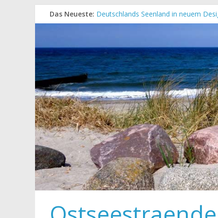
Das Neueste:
Deutschlands Seenland in neuem Desi
„Kellenhusen nach Hause bestellen“ N
Neue Camping-Broschüre der Ostsee S
Neues Urlaubsmagazin für Mecklenbu
Meck-Pomm Short News Januar
Ostseestraende