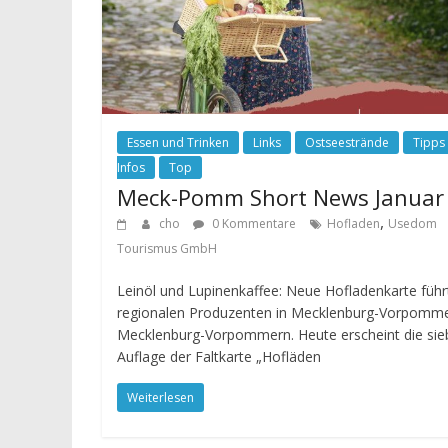
Essen und Trinken
Links
Ostseestrände
Tipps
Infos
Top
Meck-Pomm Short News Januar
,
cho
0 Kommentare
Hofladen
Usedom
Tourismus GmbH
Leinöl und Lupinenkaffee: Neue Hofladenkarte führ
regionalen Produzenten in Mecklenburg-Vorpomm
Mecklenburg-Vorpommern. Heute erscheint die sie
Auflage der Faltkarte „Hofläden
Weiterlesen