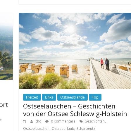
Freizeit
Links
Ostseestrände
Top
ort
Ostseelauschen – Geschichten
von der Ostsee Schleswig-Holstein
m
,
cho
0 Kommentare
Geschichten
,
,
Ostseelauschen
Ostseeurlaub
Scharbeutz