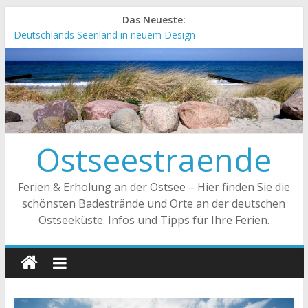
Das Neueste:
Deutschlands Seenland in neuem Design
„Kellenhusen nach Hause bestellen“ Neuer Online-Shop
verfügbar
Neue Camping-Broschüre der Ostsee Schleswig-Holstein
Neues Urlaubsmagazin für Mecklenburg-Vorpommern
erschienen
Meck-Pomm Short News Januar
Ostseestraende
Ferien & Erholung an der Ostsee – Hier finden Sie die
schönsten Badestrände und Orte an der deutschen
Ostseeküste. Infos und Tipps für Ihre Ferien.