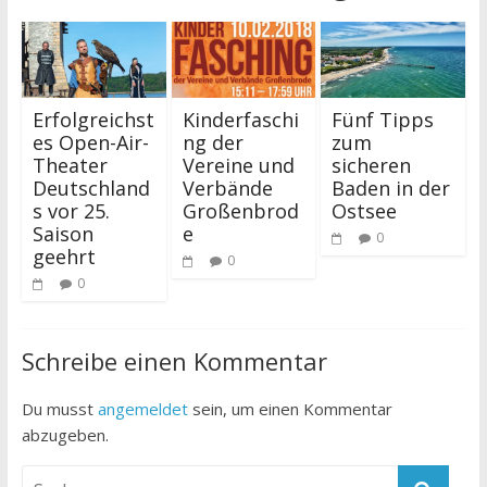
Erfolgreichst
Kinderfaschi
Fünf Tipps
es Open-Air-
ng der
zum
Theater
Vereine und
sicheren
Deutschland
Verbände
Baden in der
s vor 25.
Großenbrod
Ostsee
Saison
e
0
geehrt
0
0
Schreibe einen Kommentar
Du musst
angemeldet
sein, um einen Kommentar
abzugeben.