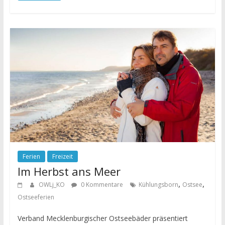
Ferien
Freizeit
Im Herbst ans Meer
,
,
OWLj_KO
0 Kommentare
Kühlungsborn
Ostsee
Ostseeferien
Verband Mecklenburgischer Ostseebäder präsentiert