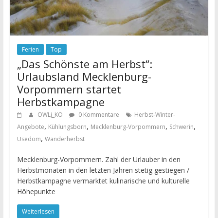
Ferien
Top
„Das Schönste am Herbst“:
Urlaubsland Mecklenburg-
Vorpommern startet
Herbstkampagne
OWLj_KO
0 Kommentare
Herbst-Winter-
,
,
,
,
Angebote
Kühlungsborn
Mecklenburg-Vorpommern
Schwerin
,
Usedom
Wanderherbst
Mecklenburg-Vorpommern. Zahl der Urlauber in den
Herbstmonaten in den letzten Jahren stetig gestiegen /
Herbstkampagne vermarktet kulinarische und kulturelle
Höhepunkte
Weiterlesen