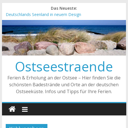
Das Neueste:
Deutschlands Seenland in neuem Design
„Kellenhusen nach Hause bestellen“ Neuer Online-Shop
verfügbar
Neue Camping-Broschüre der Ostsee Schleswig-Holstein
Neues Urlaubsmagazin für Mecklenburg-Vorpommern
erschienen
Meck-Pomm Short News Januar
Ostseestraende
Ferien & Erholung an der Ostsee – Hier finden Sie die
schönsten Badestrände und Orte an der deutschen
Ostseeküste. Infos und Tipps für Ihre Ferien.