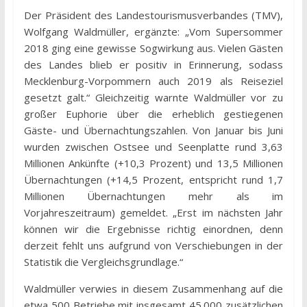
Der Präsident des Landestourismusverbandes (TMV),
Wolfgang Waldmüller, ergänzte: „Vom Supersommer
2018 ging eine gewisse Sogwirkung aus. Vielen Gästen
des Landes blieb er positiv in Erinnerung, sodass
Mecklenburg-Vorpommern auch 2019 als Reiseziel
gesetzt galt.“ Gleichzeitig warnte Waldmüller vor zu
großer Euphorie über die erheblich gestiegenen
Gäste- und Übernachtungszahlen. Von Januar bis Juni
wurden zwischen Ostsee und Seenplatte rund 3,63
Millionen Ankünfte (+10,3 Prozent) und 13,5 Millionen
Übernachtungen (+14,5 Prozent, entspricht rund 1,7
Millionen Übernachtungen mehr als im
Vorjahreszeitraum) gemeldet. „Erst im nächsten Jahr
können wir die Ergebnisse richtig einordnen, denn
derzeit fehlt uns aufgrund von Verschiebungen in der
Statistik die Vergleichsgrundlage.“
Waldmüller verwies in diesem Zusammenhang auf die
etwa 500 Betriebe mit insgesamt 45.000 zusätzlichen