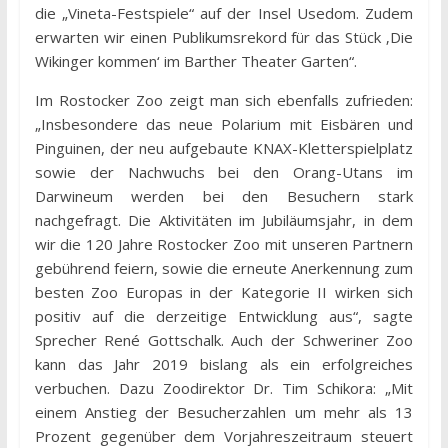
die „Vineta-Festspiele“ auf der Insel Usedom. Zudem
erwarten wir einen Publikumsrekord für das Stück ‚Die
Wikinger kommen‘ im Barther Theater Garten“.
Im Rostocker Zoo zeigt man sich ebenfalls zufrieden:
„Insbesondere das neue Polarium mit Eisbären und
Pinguinen, der neu aufgebaute KNAX-Kletterspielplatz
sowie der Nachwuchs bei den Orang-Utans im
Darwineum werden bei den Besuchern stark
nachgefragt. Die Aktivitäten im Jubiläumsjahr, in dem
wir die 120 Jahre Rostocker Zoo mit unseren Partnern
gebührend feiern, sowie die erneute Anerkennung zum
besten Zoo Europas in der Kategorie II wirken sich
positiv auf die derzeitige Entwicklung aus“, sagte
Sprecher René Gottschalk. Auch der Schweriner Zoo
kann das Jahr 2019 bislang als ein erfolgreiches
verbuchen. Dazu Zoodirektor Dr. Tim Schikora: „Mit
einem Anstieg der Besucherzahlen um mehr als 13
Prozent gegenüber dem Vorjahreszeitraum steuert