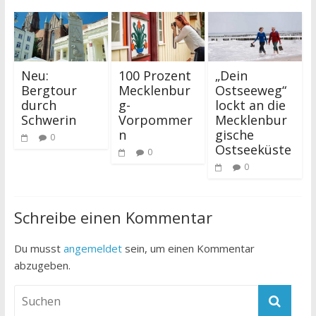
Neu:
100 Prozent
„Dein
Bergtour
Mecklenbur
Ostseeweg“
durch
g-
lockt an die
Schwerin
Vorpommer
Mecklenbur
n
gische
0
Ostseeküste
0
0
Schreibe einen Kommentar
Du musst
angemeldet
sein, um einen Kommentar
abzugeben.