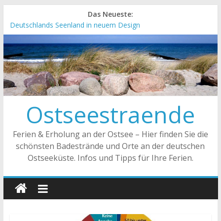
Das Neueste:
Deutschlands Seenland in neuem Design
„Kellenhusen nach Hause bestellen“ Neuer Online-Shop
verfügbar
Neue Camping-Broschüre der Ostsee Schleswig-Holstein
Neues Urlaubsmagazin für Mecklenburg-Vorpommern
erschienen
Meck-Pomm Short News Januar
Ostseestraende
Ferien & Erholung an der Ostsee – Hier finden Sie die
schönsten Badestrände und Orte an der deutschen
Ostseeküste. Infos und Tipps für Ihre Ferien.