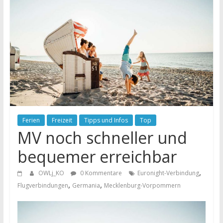
Ferien
Freizeit
Tipps und Infos
Top
MV noch schneller und
bequemer erreichbar
,
OWLj_KO
0 Kommentare
Euronight-Verbindung
,
,
Flugverbindungen
Germania
Mecklenburg-Vorpommern