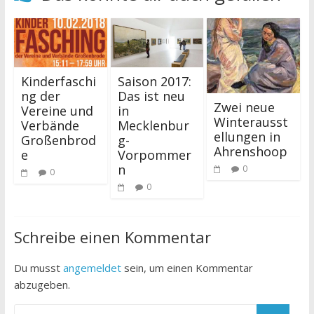
Kinderfaschi
Saison 2017:
ng der
Das ist neu
Zwei neue
Vereine und
in
Winterausst
Verbände
Mecklenbur
ellungen in
Großenbrod
g-
Ahrenshoop
e
Vorpommer
n
0
0
0
Schreibe einen Kommentar
Du musst
angemeldet
sein, um einen Kommentar
abzugeben.