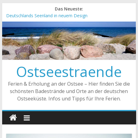
Das Neueste:
Deutschlands Seenland in neuem Design
„Kellenhusen nach Hause bestellen“ Neuer Online-Shop
verfügbar
Neue Camping-Broschüre der Ostsee Schleswig-Holstein
Neues Urlaubsmagazin für Mecklenburg-Vorpommern
erschienen
Meck-Pomm Short News Januar
Ostseestraende
Ferien & Erholung an der Ostsee – Hier finden Sie die
schönsten Badestrände und Orte an der deutschen
Ostseeküste. Infos und Tipps für Ihre Ferien.