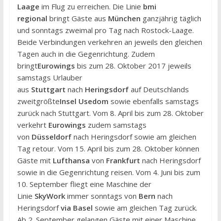
Laage
im Flug zu erreichen. Die Linie
bmi
regional
bringt Gäste aus
München
ganzjährig täglich
und sonntags zweimal pro Tag nach Rostock-Laage.
Beide Verbindungen verkehren an jeweils den gleichen
Tagen auch in die Gegenrichtung. Zudem
bringt
Eurowings
bis zum 28. Oktober 2017 jeweils
samstags Urlauber
aus
Stuttgart
nach
Heringsdorf
auf Deutschlands
zweitgrößte
Insel Usedom
sowie ebenfalls samstags
zurück nach Stuttgart. Vom 8. April bis zum 28. Oktober
verkehrt
Eurowings
zudem samstags
von
Düsseldorf
nach Heringsdorf sowie am gleichen
Tag retour. Vom 15. April bis zum 28. Oktober können
Gäste mit
Lufthansa
von
Frankfurt
nach Heringsdorf
sowie in die Gegenrichtung reisen. Vom 4. Juni bis zum
10. September fliegt eine Maschine der
Linie
SkyWork
immer sonntags von
Bern
nach
Heringsdorf
via Basel
sowie am gleichen Tag zurück.
Ab 2. September gelangen Gäste mit einer Maschine