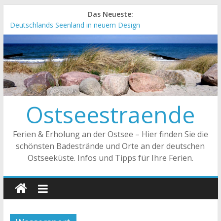
Das Neueste:
Deutschlands Seenland in neuem Design
„Kellenhusen nach Hause bestellen“ Neuer Online-Shop
verfügbar
Neue Camping-Broschüre der Ostsee Schleswig-Holstein
Neues Urlaubsmagazin für Mecklenburg-Vorpommern
erschienen
Meck-Pomm Short News Januar
Ostseestraende
Ferien & Erholung an der Ostsee – Hier finden Sie die
schönsten Badestrände und Orte an der deutschen
Ostseeküste. Infos und Tipps für Ihre Ferien.