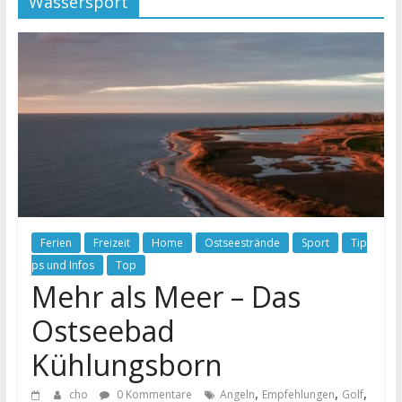
Wassersport
Ferien
Freizeit
Home
Ostseestrände
Sport
Tip
ps und Infos
Top
Mehr als Meer – Das
Ostseebad
Kühlungsborn
,
,
,
cho
0 Kommentare
Angeln
Empfehlungen
Golf