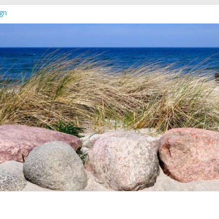
gn
euer Online-Shop verfügbar
chleswig-Holstein
rg-Vorpommern erschienen