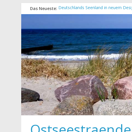
Das Neueste:
Deutschlands Seenland in neuem Desi
„Kellenhusen nach Hause bestellen“ N
Neue Camping-Broschüre der Ostsee S
Neues Urlaubsmagazin für Mecklenbu
Meck-Pomm Short News Januar
Ostseestraende