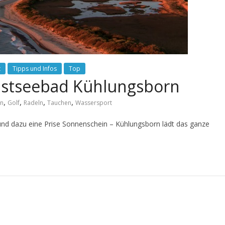
t
Tipps und Infos
Top
Ostseebad Kühlungsborn
,
,
,
,
en
Golf
Radeln
Tauchen
Wassersport
 und dazu eine Prise Sonnenschein – Kühlungsborn lädt das ganze