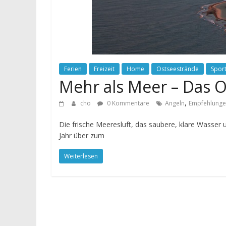
Ferien
Freizeit
Home
Ostseestrände
Spor
Mehr als Meer – Das 
,
cho
0 Kommentare
Angeln
Empfehlung
Die frische Meeresluft, das saubere, klare Wasser
Jahr über zum
Weiterlesen