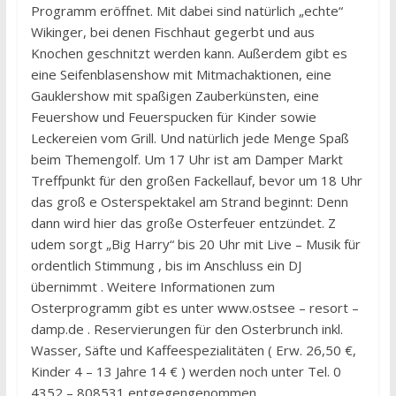
Programm eröffnet. Mit dabei sind natürlich „echte“
Wikinger, bei denen Fischhaut gegerbt und aus
Knochen geschnitzt werden kann. Außerdem gibt es
eine Seifenblasenshow mit Mitmachaktionen, eine
Gauklershow mit spaßigen Zauberkünsten, eine
Feuershow und Feuerspucken für Kinder sowie
Leckereien vom Grill. Und natürlich jede Menge Spaß
beim Themengolf. Um 17 Uhr ist am Damper Markt
Treffpunkt für den großen Fackellauf, bevor um 18 Uhr
das groß e Osterspektakel am Strand beginnt: Denn
dann wird hier das große Osterfeuer entzündet. Z
udem sorgt „Big Harry“ bis 20 Uhr mit Live – Musik für
ordentlich Stimmung , bis im Anschluss ein DJ
übernimmt . Weitere Informationen zum
Osterprogramm gibt es unter www.ostsee – resort –
damp.de . Reservierungen für den Osterbrunch inkl.
Wasser, Säfte und Kaffeespezialitäten ( Erw. 26,50 €,
Kinder 4 – 13 Jahre 14 € ) werden noch unter Tel. 0
4352 – 808531 entgegengenommen