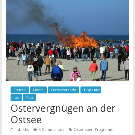
Freizeit
Home
Ostseestrände
Tipps und
Infos
Top
Ostervergnügen an der
Ostsee
,
,
cho
0 Kommentare
Osterfeuer
Programm