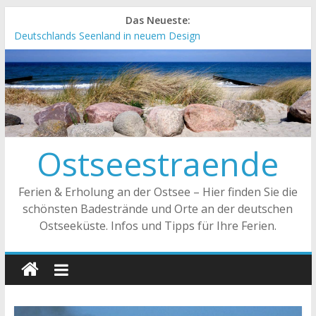
Das Neueste:
Deutschlands Seenland in neuem Design
„Kellenhusen nach Hause bestellen“ Neuer Online-Shop
verfügbar
Neue Camping-Broschüre der Ostsee Schleswig-Holstein
Neues Urlaubsmagazin für Mecklenburg-Vorpommern
erschienen
Meck-Pomm Short News Januar
Ostseestraende
Ferien & Erholung an der Ostsee – Hier finden Sie die
schönsten Badestrände und Orte an der deutschen
Ostseeküste. Infos und Tipps für Ihre Ferien.