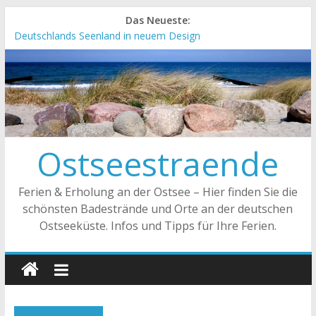
Das Neueste:
Deutschlands Seenland in neuem Design
„Kellenhusen nach Hause bestellen“ Neuer Online-Shop
verfügbar
Neue Camping-Broschüre der Ostsee Schleswig-Holstein
Neues Urlaubsmagazin für Mecklenburg-Vorpommern
erschienen
Meck-Pomm Short News Januar
Ostseestraende
Ferien & Erholung an der Ostsee – Hier finden Sie die
schönsten Badestrände und Orte an der deutschen
Ostseeküste. Infos und Tipps für Ihre Ferien.