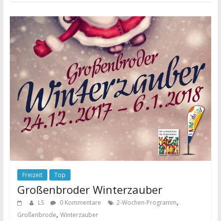
Freizeit
Top
Großenbroder Winterzauber
,
LS
0 Kommentare
2-Wochen-Programm
,
Großenbrode
Winterzauber