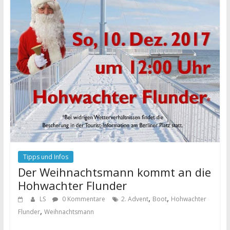
Tipps und Infos
Der Weihnachtsmann kommt an die
Hohwachter Flunder
,
,
LS
0 Kommentare
2. Advent
Boot
Hohwachter
,
Flunder
Weihnachtsmann