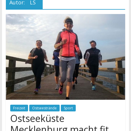
Autor:
LS
Freizeit
Ostseestrände
Sport
Ostseeküste
Mecklenburg macht fit