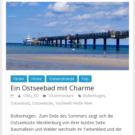
Ferien
Home
Ostseestrände
Top
Ein Ostseebad mit Charme
,
OWLj_KO
0 Kommentare
Boltenhagen
,
,
Ostseebad
Ostseeküste
Yachtwelt Weiße Wiek
Boltenhagen. Zum Ende des Sommers zeigt sich die
Ostseeküste Mecklenburg von ihrer bunten Seite:
Baumalleen und Wälder wechseln ihr Farbenkleid und der