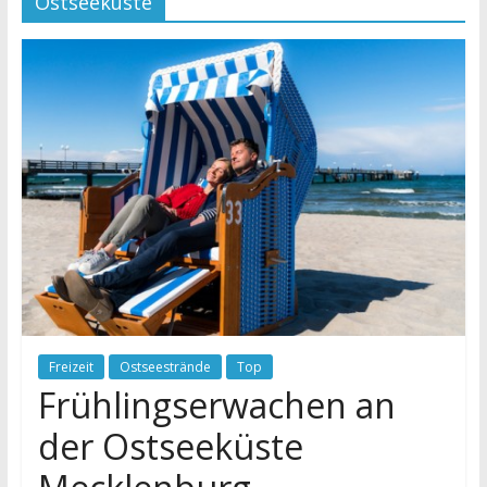
Ostseeküste
Freizeit
Ostseestrände
Top
Frühlingserwachen an
der Ostseeküste