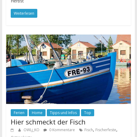
Herbst
Weiterlesen
Ferien
Home
Tipps und Infos
Top
Hier schmeckt der Fisch
,
,
OWLj_KO
0 Kommentare
Fisch
Fischerfeste