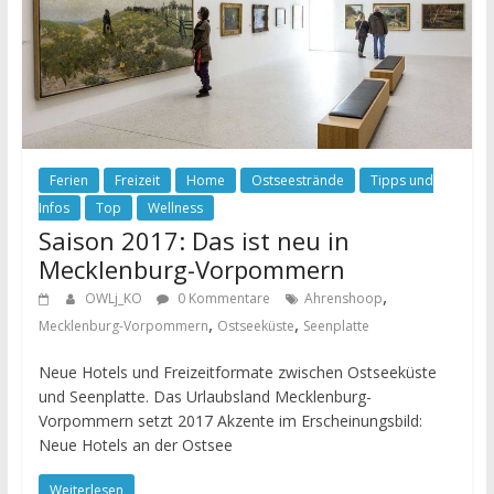
Ferien
Freizeit
Home
Ostseestrände
Tipps und
Infos
Top
Wellness
Saison 2017: Das ist neu in
Mecklenburg-Vorpommern
,
OWLj_KO
0 Kommentare
Ahrenshoop
,
,
Mecklenburg-Vorpommern
Ostseeküste
Seenplatte
Neue Hotels und Freizeitformate zwischen Ostseeküste
und Seenplatte. Das Urlaubsland Mecklenburg-
Vorpommern setzt 2017 Akzente im Erscheinungsbild:
Neue Hotels an der Ostsee
Weiterlesen