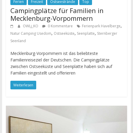
Ferien
Freizeit
Ostseestrände
Top
Campingplätze für Familien in
Mecklenburg-Vorpommern
,
OWLj_KO
0 Kommentare
Ferienpark Havelberge
,
,
,
Natur Camping Usedom
Ostseeküste
Seenplatte
Sternberger
Seenland
Mecklenburg-Vorpommern ist das beliebteste
Familienreiseziel der Deutschen. Die Campingplätze
zwischen Ostseeküste und Seenplatte haben sich auf
Familien eingestellt und offerieren
Weiterlesen