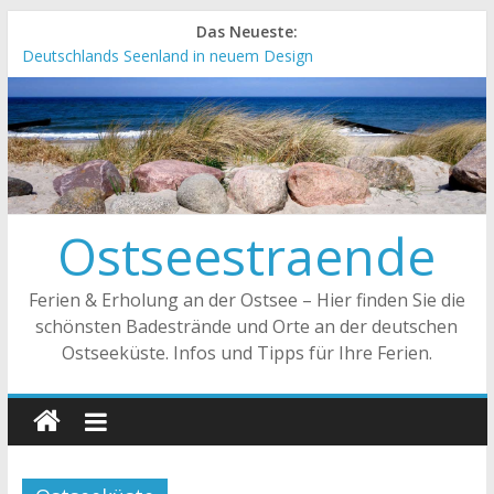
Das Neueste:
Deutschlands Seenland in neuem Design
„Kellenhusen nach Hause bestellen“ Neuer Online-Shop
verfügbar
Neue Camping-Broschüre der Ostsee Schleswig-Holstein
Neues Urlaubsmagazin für Mecklenburg-Vorpommern
erschienen
Meck-Pomm Short News Januar
Ostseestraende
Ferien & Erholung an der Ostsee – Hier finden Sie die
schönsten Badestrände und Orte an der deutschen
Ostseeküste. Infos und Tipps für Ihre Ferien.