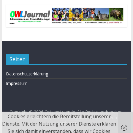
Seiten
Datenschutzerklärung
Impressum
Copyright © 2026
Ostseestraende
. Alle Rechte vorbehalten.
Cookies erleichtern die Bereitstellung unserer
Theme: ColorMag von
ThemeGrill
. Bereitgestellt von
WordPress
.
Dienste. Mit der Nutzung unserer Dienste erklären
Sie sich damit einverstanden, dass wir Cookies