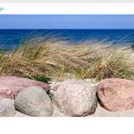
gn
euer Online-Shop verfügbar
chleswig-Holstein
rg-Vorpommern erschienen