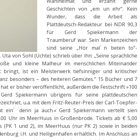
Wahlheimat und erzählt gerne
Geschichten von „em un ehr“. Kein
Wunder, dass die Arbeit als
Plattdeutsch-Redakteur bei NDR 90,3
für Gerd Spiekermann der
Traumberuf war. Sein Markenzeichen
sind seine „Hör mal ́n beten to“-
 Uta von Sohl (Uchte) schrieb über ihn: „Seine sprachliche
große und kleine Malheur im menschlichen Miteinander
 bringt, ist ein Meisterwerk tiefsinniger und kritischer
anz besonders – des heiteren Gemütes.“ 15 Bücher und 7
at er bisher veröffentlicht, außerdem die Festschrift »100
 Gerd Spiekermann übrigens für seine plattdeutschen
zeichnet, u.a. mit dem Fritz-Reuter-Preis der Carl-Toepfer-
t ein ́ denn ja auch.« Gerd Spiekermann vertellt sien
.00 Uhr im MeerHuus in Großenbrode. Tickets ab € 5,00
us (PK 1 und 2), im MeerHuus (nur PK 2) sowie in beiden
nburg i.H. und Heiligenhafen erhältlich. Im Anschluss an