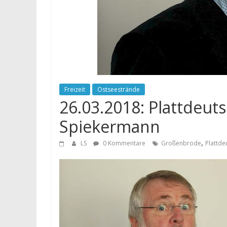
Freizeit
Ostseestrände
26.03.2018: Plattdeut
Spiekermann
,
LS
0 Kommentare
Großenbrode
Plattde