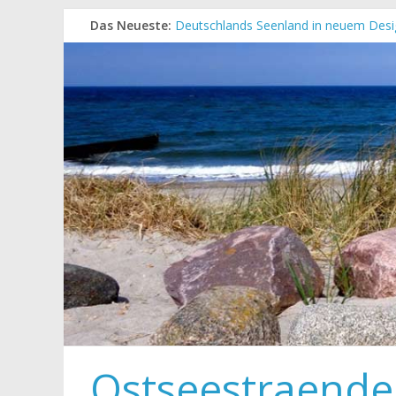
Das Neueste:
Deutschlands Seenland in neuem Desi
„Kellenhusen nach Hause bestellen“ N
Neue Camping-Broschüre der Ostsee S
Neues Urlaubsmagazin für Mecklenbu
Meck-Pomm Short News Januar
Ostseestraende