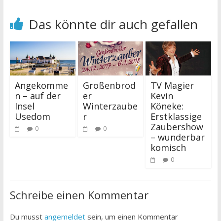
Das könnte dir auch gefallen
Angekomme
Großenbrod
TV Magier
n – auf der
er
Kevin
Insel
Winterzaube
Köneke:
Usedom
r
Erstklassige
Zaubershow
0
0
– wunderbar
komisch
0
Schreibe einen Kommentar
Du musst
angemeldet
sein, um einen Kommentar