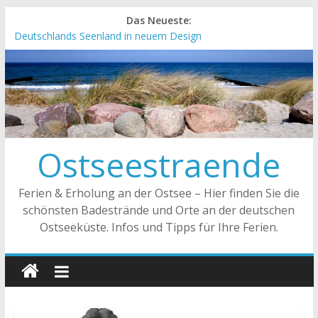
Das Neueste:
Deutschlands Seenland in neuem Design
„Kellenhusen nach Hause bestellen“ Neuer Online-Shop
verfügbar
Neue Camping-Broschüre der Ostsee Schleswig-Holstein
Neues Urlaubsmagazin für Mecklenburg-Vorpommern
erschienen
Meck-Pomm Short News Januar
Ostseestraende
Ferien & Erholung an der Ostsee – Hier finden Sie die
schönsten Badestrände und Orte an der deutschen
Ostseeküste. Infos und Tipps für Ihre Ferien.