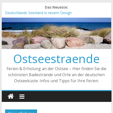
Das Neueste:
Deutschlands Seenland in neuem Design
„Kellenhusen nach Hause bestellen“ Neuer Online-Shop
verfügbar
Neue Camping-Broschüre der Ostsee Schleswig-Holstein
Neues Urlaubsmagazin für Mecklenburg-Vorpommern
erschienen
Meck-Pomm Short News Januar
Ostseestraende
Ferien & Erholung an der Ostsee – Hier finden Sie die
schönsten Badestrände und Orte an der deutschen
Ostseeküste. Infos und Tipps für Ihre Ferien.