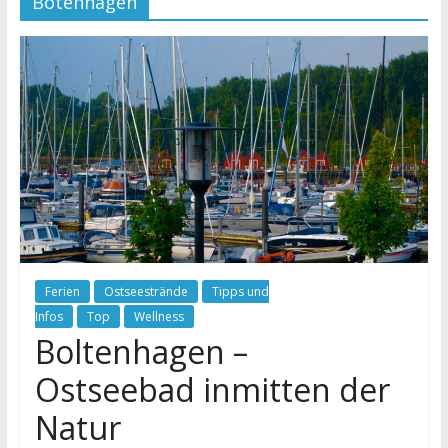
Botenhagen
Ferien
Ostseestrände
Tipps und
Infos
Top
Wellness
Boltenhagen –
Ostseebad inmitten der
Natur