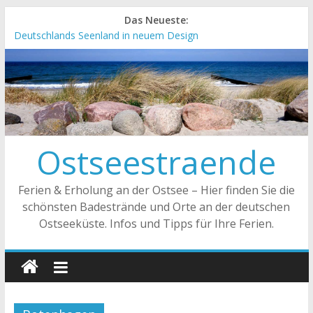
Das Neueste:
Deutschlands Seenland in neuem Design
„Kellenhusen nach Hause bestellen“ Neuer Online-Shop
verfügbar
Neue Camping-Broschüre der Ostsee Schleswig-Holstein
Neues Urlaubsmagazin für Mecklenburg-Vorpommern
erschienen
Meck-Pomm Short News Januar
Ostseestraende
Ferien & Erholung an der Ostsee – Hier finden Sie die
schönsten Badestrände und Orte an der deutschen
Ostseeküste. Infos und Tipps für Ihre Ferien.