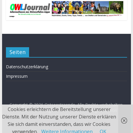
Seiten
Datenschutzerklärung
Impressum
Copyright © 2026
Ostseestraende
. Alle Rechte vorbehalten.
Cookies erleichtern die Bereitstellung unserer
Theme: ColorMag von
ThemeGrill
. Bereitgestellt von
WordPress
.
Dienste. Mit der Nutzung unserer Dienste erklären
Sie sich damit einverstanden, dass wir Cookies
verwenden.
Weitere Informationen
OK