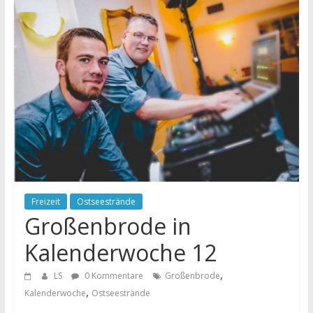
Freizeit
Ostseestrände
Großenbrode in
Kalenderwoche 12
,
LS
0 Kommentare
Großenbrode
,
Kalenderwoche
Ostseestrände