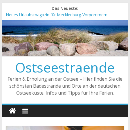
Das Neueste:
Neues Urlaubsmagazin für Mecklenburg-Vorpommern
erschienen
Meck-Pomm Short News Januar
Deutschlands Seenland in neuem Design
„Kellenhusen nach Hause bestellen“ Neuer Online-Shop
verfügbar
Neue Camping-Broschüre der Ostsee Schleswig-Holstein
Ostseestraende
Ferien & Erholung an der Ostsee – Hier finden Sie die
schönsten Badestrände und Orte an der deutschen
Ostseeküste. Infos und Tipps für Ihre Ferien.