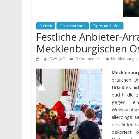
Freizeit
Ostseestrände
Tipps und Infos
Festliche Anbieter-Ar
Mecklenburgischen O
OWLj_KO
0 Kommentare
Mecklenburgisc
Mecklenbur
brauchen Ur
Urlaubes ni
bucht, die 
gegen ei
Weihnachts
allerdings 
des Aufenth
dekoriert