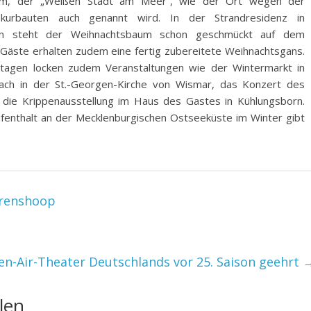
mm, der „Weißen Stadt am Meer“, wie der Ort wegen der
tekurbauten auch genannt wird. In der Strandresidenz in
rn steht der Weihnachtsbaum schon geschmückt auf dem
Gäste erhalten zudem eine fertig zubereitete Weihnachtsgans.
tagen locken zudem Veranstaltungen wie der Wintermarkt in
ach in der St.-Georgen-Kirche von Wismar, das Konzert des
 die Krippenausstellung im Haus des Gastes in Kühlungsborn.
fenthalt an der Mecklenburgischen Ostseeküste im Winter gibt
hrenshoop
en-Air-Theater Deutschlands vor 25. Saison geehrt
len