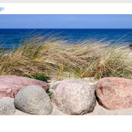
gn
euer Online-Shop verfügbar
chleswig-Holstein
rg-Vorpommern erschienen