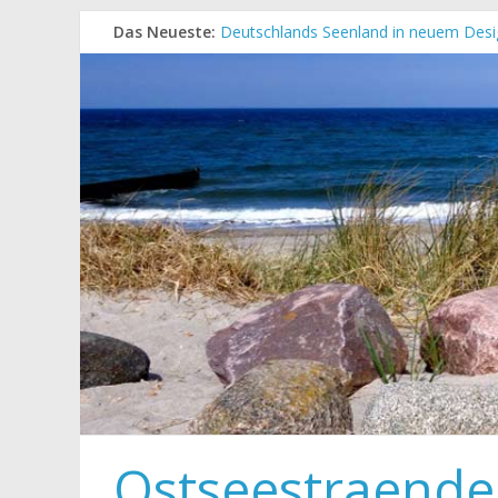
Das Neueste:
Deutschlands Seenland in neuem Desi
„Kellenhusen nach Hause bestellen“ N
Neue Camping-Broschüre der Ostsee S
Neues Urlaubsmagazin für Mecklenbu
Meck-Pomm Short News Januar
Ostseestraende